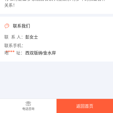
关系！
联系我们
联 系 人：
彭女士
联系手机：
****
地 址：
西双版纳∕金水岸
返回首页
电话咨询