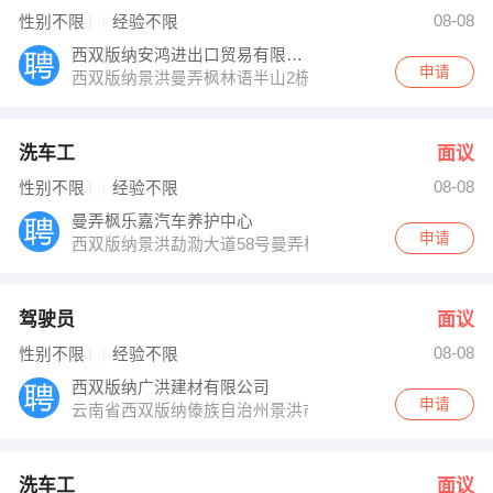
宁先生 发布 [洗车工 ] 招聘信息
08-08
性别不限
经验不限
发布 [技术负责人 ] 招聘信息
【昆明净立晶保洁有限公司 】 强势入驻
西双版纳安鸿进出口贸易有限公司
申请
西双版纳景洪曼弄枫林语半山2栋喜事红木
洗车工
面议
08-08
性别不限
经验不限
曼弄枫乐嘉汽车养护中心
申请
西双版纳景洪勐泐大道58号曼弄枫村
驾驶员
面议
08-08
性别不限
经验不限
西双版纳广洪建材有限公司
申请
云南省西双版纳傣族自治州景洪市北环路旁俊都五金建材家居
洗车工
面议