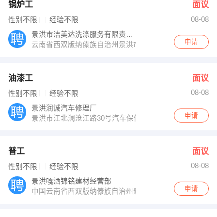
锅炉工
面议
08-08
性别不限
经验不限
景洪市洁美达洗涤服务有限责任公司
申请
云南省西双版纳傣族自治州景洪市嘎洒镇曼达村民委员会
油漆工
面议
08-08
性别不限
经验不限
景洪润诚汽车修理厂
申请
景洪市江北澜沧江路30号汽车保修分公司第1间至9号一第
普工
面议
08-08
性别不限
经验不限
景洪嘎洒锦铭建材经营部
申请
中国云南省西双版纳傣族自治州景洪市民航路